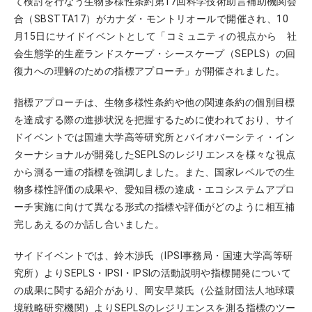
て検討を行なう生物多様性条約第17回科学技術助言補助機関会
合（SBSTTA17）がカナダ・モントリオールで開催され、10
月15日にサイドイベントとして「コミュニティの視点から 社
会生態学的生産ランドスケープ・シースケープ（SEPLS）の回
復力への理解のための指標アプローチ」が開催されました。
指標アプローチは、生物多様性条約や他の関連条約の個別目標
を達成する際の進捗状況を把握するために使われており、サイ
ドイベントでは国連大学高等研究所とバイオバーシティ・イン
ターナショナルが開発したSEPLSのレジリエンスを様々な視点
から測る一連の指標を強調しました。また、国家レベルでの生
物多様性評価の成果や、愛知目標の達成・エコシステムアプロ
ーチ実施に向けて異なる形式の指標や評価がどのように相互補
完しあえるのか話し合いました。
サイドイベントでは、鈴木渉氏（IPSI事務局・国連大学高等研
究所）よりSEPLS・IPSI・IPSIの活動説明や指標開発について
の成果に関する紹介があり、岡安早菜氏（公益財団法人地球環
境戦略研究機関）よりSEPLSのレジリエンスを測る指標のツー