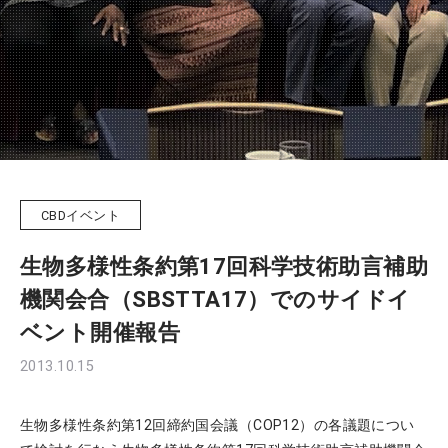
CBDイベント
生物多様性条約第17回科学技術助言補助
機関会合（SBSTTA17）でのサイドイ
ベント開催報告
2013.10.15
生物多様性条約第12回締約国会議（COP12）の各議題につい