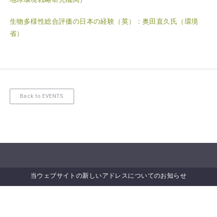
生物多様性総合評価の日本の経験（英）：奥田直久氏（環境
省）
Back to EVENTS
ニュースレター登録
当ウェブサイトの新しいアドレスについてのお知らせ
IPSIニュースレター配信登録
ニュースレター・アーカイブ