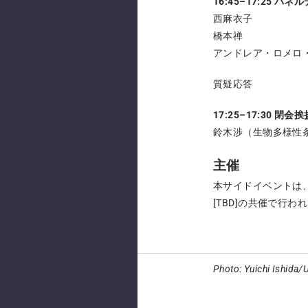
16:45–17:25 
西麻衣子
橋本禅
アンドレア・ロメロ
質疑応答
17:25–17:30 閉会挨
鈴木渉（生物多様性条
主催
本サイドイベントは、
[TBD]の共催で行わ
Photo: Yuichi Ishida