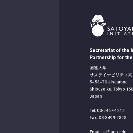
Secretariat of the 
Partnership for the
国連大学
サステイナビリティ高等
5‒53‒70 Jingumae
Shibuya-ku, Tokyo 15
Japan
Tel: 03-5467-1212
Fax: 03-3499-2828
Email:
isi@unu.edu