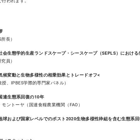
で行われます。
拶
AS所長）
5 講演：社会生態学的生産ランドスケープ・シースケープ（SEPLS）にお
S研究員）
 講演：気候変動と生物多様性の相乗効果とトレードオフ<
授、IPBES学際的専門家パネル）
講演：国連生態系回復の10年
・モントーヤ（国連食糧農業機関（FAO）
 講演：地球および国家レベルでのポスト2020生物多様性枠組を含む生態系回復