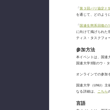
「
第３回パリ協定とS
を通じて、どのよう
「
国連生態系回復の10
に向けて掲げられた世
ティス・タスクフォ
参加方法
本イベントは、国連
国連大学3階のウ・
オンラインでの参加
国連大学（UNU）
なる詳細は、
こちら
言語