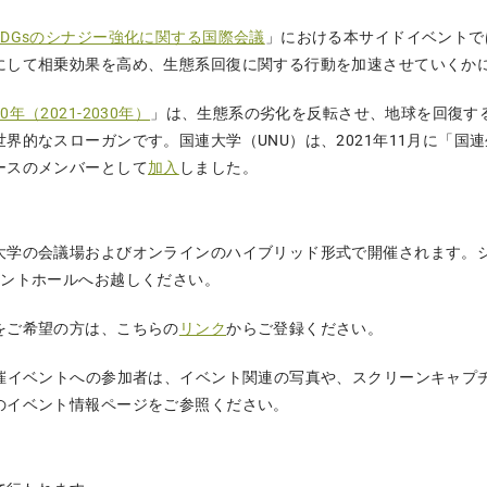
DGsのシナジー強化に関する国際会議
」における本サイドイベントで
にして相乗効果を高め、生態系回復に関する行動を加速させていくか
年（2021-2030年）
」は、生態系の劣化を反転させ、地球を回復す
界的なスローガンです。国連大学（UNU）は、2021年11月に「国
ースのメンバーとして
加入
しました。
大学の会議場およびオンラインのハイブリッド形式で開催されます。
タントホールへお越しください。
をご希望の方は、こちらの
リンク
からご登録ください。
主催イベントへの参加者は、イベント関連の写真や、スクリーンキャプ
のイベント情報ページをご参照ください。