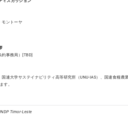
パネルディスカッション
・モントーヤ
拶
約事務局）[TBD]
国連大学サステイナビリティ高等研究所（UNU-IAS）、国連食糧農業
れます。
/UNDP Timor-Leste