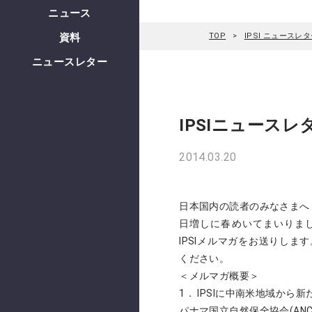
ニュース
資料
TOP
IPSI ニュースレ
ニュースレター
IPSIニュースレ
2014.03.20
日本国内の読者のみなさまへ
日増しに春めいてまいりまし
IPSIメルマガをお送りし
ください。
＜メルマガ概要＞
1． IPSIに中南米地域から
パナマ国立自然保全協会(ANC