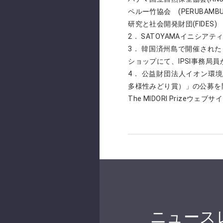
ペルー竹協会 (PERUBAMBU
研究と社会開発財団(FIDES)
2． SATOYAMAイニシ
3． 韓国済州島で開催され
ショップにて、IPSI事務局員
4． 公益財団法人イオン環境財団が「Th
多様性みどり賞）」の公募を
The MIDORI Prizeウェ
ニュース