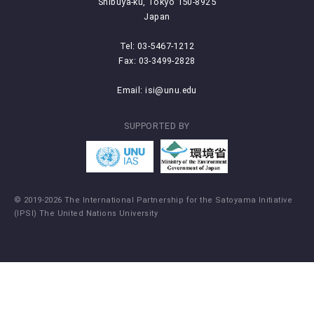
Shibuya-ku, Tokyo 150-8925
Japan
Tel: 03-5467-1212
Fax: 03-3499-2828
Email:
isi@unu.edu
SUPPORTED BY
© 2019-2026 The International Partnership for the Satoyama Initiative
(IPSI) The United Nations University