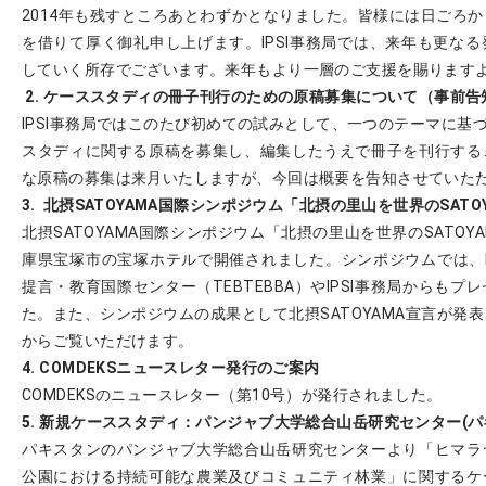
2014年も残すところあとわずかとなりました。皆様には日ごろ
を借りて厚く御礼申し上げます。IPSI事務局では、来年も更な
していく所存でございます。来年もより一層のご支援を賜ります
2. ケーススタディの冊子刊行のための原稿募集について（事前告
IPSI事務局ではこのたび初めての試みとして、一つのテーマに基づ
スタディに関する原稿を募集し、編集したうえで冊子を刊行する
な原稿の募集は来月いたしますが、今回は概要を告知させていた
3. 北摂SATOYAMA国際シンポジウム「北摂の里山を世界のSAT
北摂SATOYAMA国際シンポジウム「北摂の里山を世界のSATOYA
庫県宝塚市の宝塚ホテルで開催されました。シンポジウムでは、I
提言・教育国際センター（TEBTEBBA）やIPSI事務局からも
た。また、シンポジウムの成果として北摂SATOYAMA宣言が発
からご覧いただけます。
4. COMDEKSニュースレター発行のご案内
COMDEKSのニュースレター（第10号）が発行されました。
5. 新規ケーススタディ：パンジャブ大学総合山岳研究センター(パ
パキスタンのパンジャブ大学総合山岳研究センターより「ヒマラ
公園における持続可能な農業及びコミュニティ林業」に関するケ