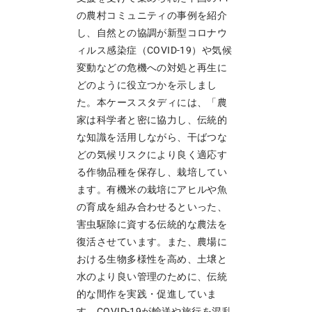
の農村コミュニティの事例を紹介
し、自然との協調が新型コロナウ
ィルス感染症（COVID-19）や気候
変動などの危機への対処と再生に
どのように役立つかを示しまし
た。本ケーススタディには、「農
家は科学者と密に協力し、伝統的
な知識を活用しながら、干ばつな
どの気候リスクにより良く適応す
る作物品種を保存し、栽培してい
ます。有機米の栽培にアヒルや魚
の育成を組み合わせるといった、
害虫駆除に資する伝統的な農法を
復活させています。また、農場に
おける生物多様性を高め、土壌と
水のより良い管理のために、伝統
的な間作を実践・促進していま
す。COVID-19が輸送や旅行を混乱