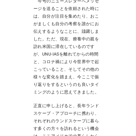
今号のニュースレターへメッセ
ージを送ることを依頼された時に
は、自分が注目を集めたり、おこ
がましくも自分の考察を誰かにお
伝えするようなことに、躊躇しま
した。ただ、現在、療養中の親を
訪れ米国に滞在しているのです
が、UNU-IASを離れてからの時間
と、コロナ禍により今世界中で起
こっていること、そしてその他の
様々な変化を踏まえ、今ここで振
り返りをするというのも良いタイ
ミングのように思えてきました。
正直に申し上げると、長年ランド
スケープ・アプローチに携わり、
それぞれのランドスケープに暮ら
す多くの方々を訪れるという機会
は、ここアメリカでの暮らしから