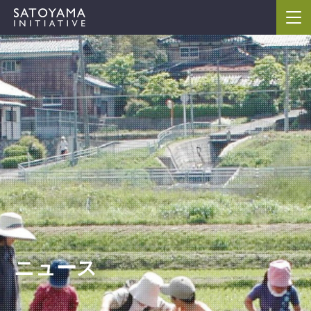
IPSIについて
コンセプト
IPSIの活動
ケーススタディ
イベント
ニュース
ニュース
資料