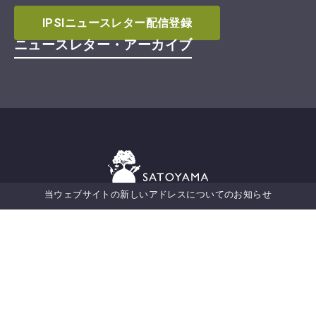
IPSIニュースレター配信登録
ニュースレター・アーカイブ
当ウェブサイトの新しいアドレスについてのお知らせ
Secretariat of the International
Partnership for the Satoyama Initiative
国連大学
サステイナビリティ高等研究所（UNU-IAS）
5‒53‒70 Jingumae
Shibuya-ku, Tokyo 150-8925
Japan