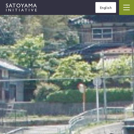
English
IPSIについて
コンセプト
IPSIの活動
ケーススタディ
イベント
ニュース
資料