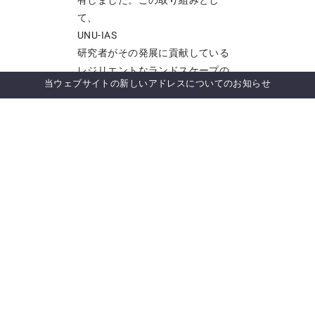
有しました。この取り組みとし
て、
UNU-IAS
研究者がその発展に貢献している
レジリエントなランドスケープの
当ウェブサイトの新しいアドレスについてのお知らせ
管理者による実践コミュニティの
構築が紹介されました。
* * *
これらの議論では、
GBF
のターゲット達成における先住民
および地域社会（
IPLCs
）の重要な貢献が浮き彫りになり
ました。科学的知識と伝統的知識
の統合、一貫性のあるガバナンス
の促進、地域社会ベースのモニタ