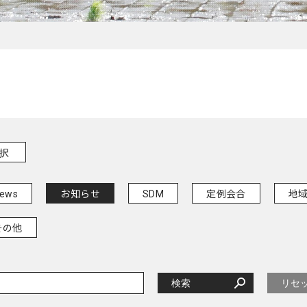
ews
お知らせ
SDM
定例会合
地
その他