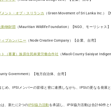
ブメント・オブ・スリランカ
（Green Movement of Sri Lanka I
生動物財団
（Mauritian Wildlife Foundation）【NGO、モーリシャス】
ティブカンパニー
（Node Creative Company）【企業、台湾】
ット（賽夏）族原住民林業労働合作社
（Miaoli County Saisiyat Indi
 County Government）【地方自治体、台湾】
じめ、IPSIメンバーの皆様と密に連携しながら、IPSIの更なる発展と
員会は、新たに2つの
IPSI協力活動
を承認し、IPSI協力活動は合計60