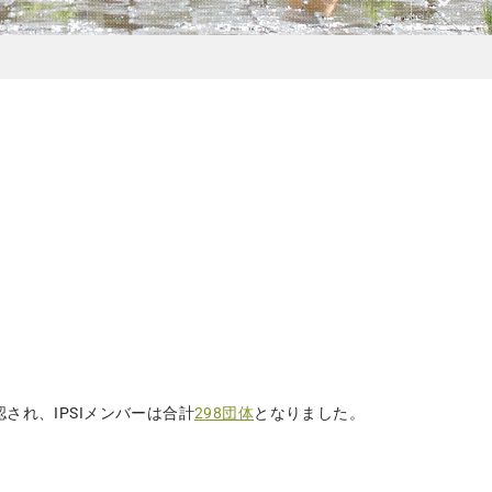
認され、IPSIメンバーは合計
298団体
となりました。