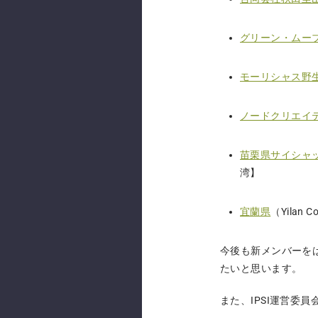
グリーン・ムー
モーリシャス野
ノードクリエイ
苗栗県サイシャ
湾】
宜蘭県
（Yilan
今後も新メンバーをは
たいと思います。
また、IPSI運営委