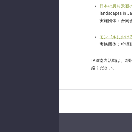
日本の農村景観の
landscapes in 
実施団体：合同
モンゴルにおけ
実施団体：狩猟動
IPSI協力活動は、2
絡ください。