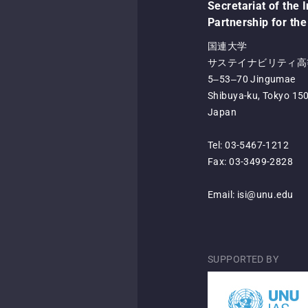
Secretariat of the 
Partnership for the
国連大学
サステイナビリティ高等
5‒53‒70 Jingumae
Shibuya-ku, Tokyo 15
Japan
Tel: 03-5467-1212
Fax: 03-3499-2828
Email:
isi@unu.edu
SUPPORTED BY