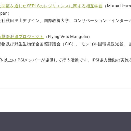
回復を通じたSEPLSのレジリエンスに関する相互学習
（Mutual learni
Japan）
会社秋田里山デザイン、国際教養大学、コンサベーション・インターナ
る獣医派遣プロジェクト
（Flying Vets Mongolia）
物及び野生生物保全国際評議会（CIC）、 モンゴル国環境観光省、 国際獣疫
団体以上のIPSIメンバーが協働して行う活動です。IPSI協力活動の実施