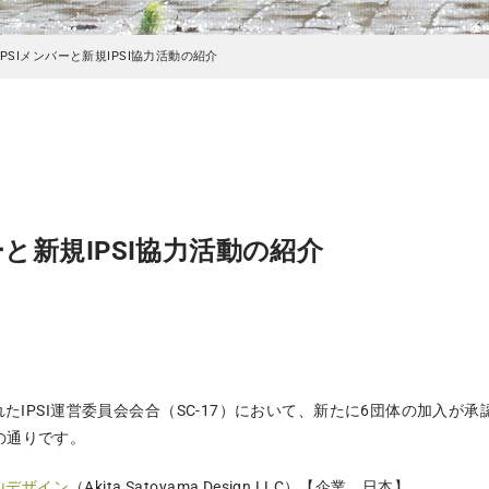
IPSIメンバーと新規IPSI協力活動の紹介
ーと新規IPSI協力活動の紹介
れたIPSI運営委員会会合（SC-17）において、新たに6団体の加入が承
の通りです。
山デザイン
（Akita Satoyama Design LLC）【企業、日本】