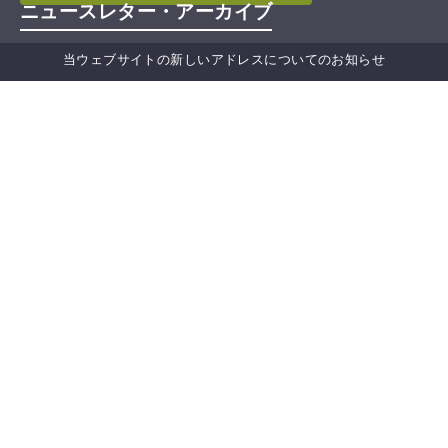
ニュースレター・アーカイブ
当ウェブサイトの新しいアドレスについてのお知らせ
Secretariat of the International
Partnership for the Satoyama Initiative
国連大学
サステイナビリティ高等研究所（UNU-IAS）
5‒53‒70 Jingumae
Shibuya-ku, Tokyo 150-8925
Japan
Tel: 03-5467-1212