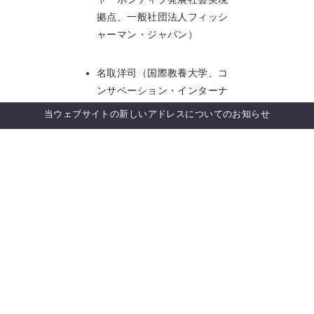
拠点、一般社団法人フィッシ
ャーマン・ジャパン）
名取洋司（国際教養大学、コ
ンサベーション・インターナ
ショナル・ジャパン）
当ウェブサイトの新しいアドレスについてのお知らせ
主催者
本イベントは、公益財団法人日本
自然保護協会、東北大学ネイチャ
ーポジティブ発展社会実現拠点、
日本大学生物資源科学部国際共生
学科持続可能なビジネス研究室の
主催、UNU-IAS、一般社団法人コ