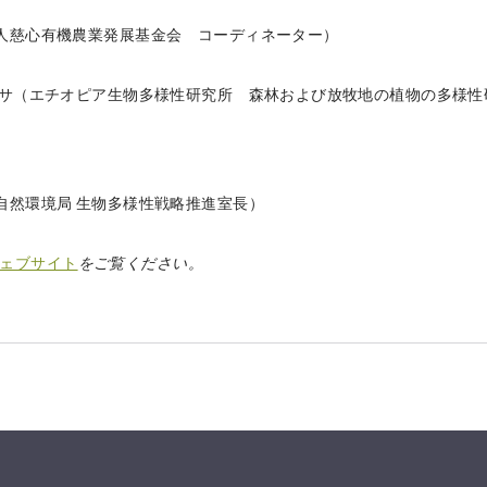
法人慈心有機農業発展基金会 コーディネーター）
エデサ（エチオピア生物多様性研究所 森林および放牧地の植物の多様
自然環境局 生物多様性戦略推進室長）
ェブサイト
をご覧ください。