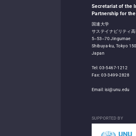
Secretariat of the 
Partnership for the
国連大学
サステイナビリティ高等
5‒53‒70 Jingumae
Shibuya-ku, Tokyo 15
Japan
Tel: 03-5467-1212
Fax: 03-3499-2828
Email:
isi@unu.edu
SUPPORTED BY