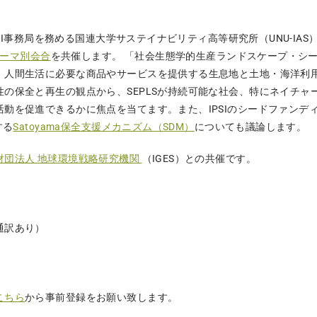
IPSI事務局を務める国連大学サステイナビリティ高等研究所（UNU-IAS
のテーマ別会合
を共催します。 「社会生態学的生産ランドスケープ・シー
、人間生活に必要な商品やサービスを提供する生息地と土地・海洋利
性の保全と再生の観点から、SEPLSが持続可能な社会、特にネイチ
動を促進できるかに焦点を当てます。また、IPSIのシードファンディ
する
Satoyama保全支援メカニズム（SDM）
についても議論します。
財団法人 地球環境戦略研究機関
（IGES）との共催です。
通訳あり）
こちら
から事前登録をお願い致します。