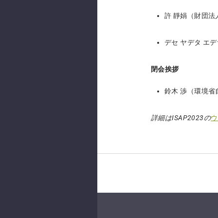
許 靜娟（財団
デセ ヤデタ 
閉会挨拶
鈴木 渉（環境省
詳細はISAP2023の
ウ